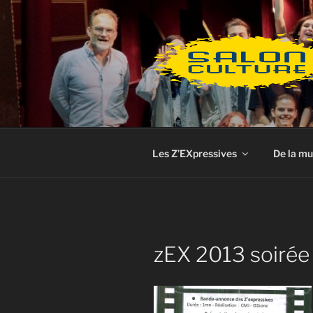
Aller
au
contenu
principal
Les Z’EXpressives
De la mu
zEX 2013 soirée