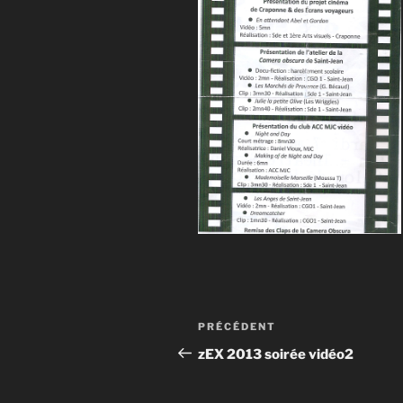
Navigation
Article
PRÉCÉDENT
de
précédent
zEX 2013 soirée vidéo2
l’article