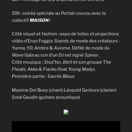
20h : soirée spéciale au Portail coucou avec le
collectif
MAISON
!
Côté visuel et fashion : expo de toiles et projections
vidéo d’Enzo Foggia. Stands de mode des créateurs :
Yunna, YD, Ambre
&
Axiome
. Défilé de mode du
Wave Gala
au son d’un DJ set signé
Spleer
.
Côté musique :
Shut’ter, Jibril
et son groupe T
he
Fheals, Akka & Flacko
(feat
Young Mady
).
Première partie :
Sacrés Bleus
Maxime Del Buey (chant) Léopold Gerbore (clavier)
Solal Gaudin (guitare acoustique)