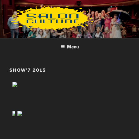
Aller
au
contenu
principal
Menu
SHOW’7 2015