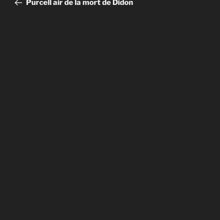
Purcell air de la mort de Didon
l’article