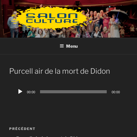
Aller
au
contenu
principal
Menu
Purcell air de la mort de Didon
Lecteur
00:00
00:00
audio
Navigation
Article
PRÉCÉDENT
de
précédent