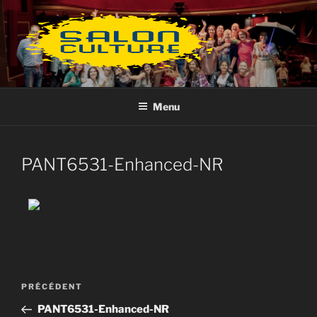
Aller
au
contenu
principal
Menu
PANT6531-Enhanced-NR
Navigation
Article
PRÉCÉDENT
de
précédent
PANT6531-Enhanced-NR