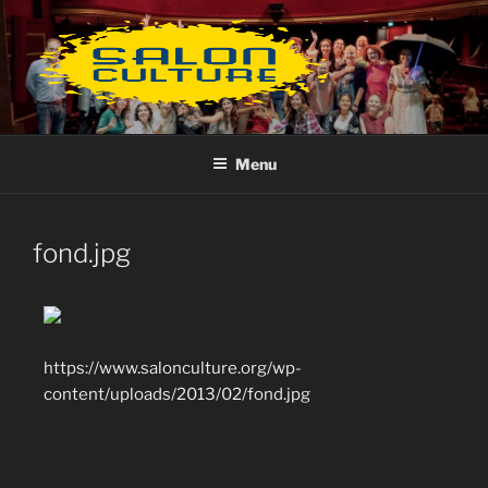
Aller
au
contenu
principal
Menu
fond.jpg
https://www.salonculture.org/wp-
content/uploads/2013/02/fond.jpg