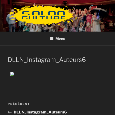
Aller
au
contenu
principal
Menu
DLLN_Instagram_Auteurs6
Navigation
Article
PRÉCÉDENT
de
précédent
DLLN_Instagram_Auteurs6