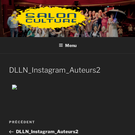
Aller
au
contenu
principal
Menu
DLLN_Instagram_Auteurs2
Navigation
Article
PRÉCÉDENT
de
précédent
DLLN_Instagram_Auteurs2