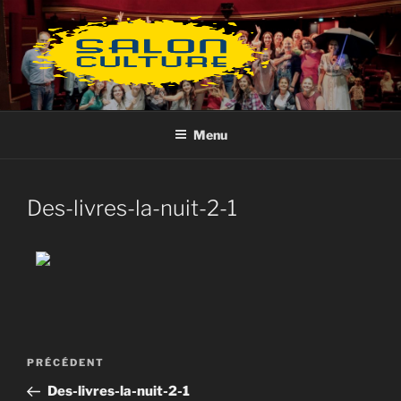
Aller
au
contenu
principal
Menu
Des-livres-la-nuit-2-1
Navigation
Article
PRÉCÉDENT
de
précédent
Des-livres-la-nuit-2-1