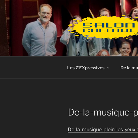
Aller
au
contenu
principal
Les Z’EXpressives
De la mu
De-la-musique-p
De-la-musique-plein-les-yeux