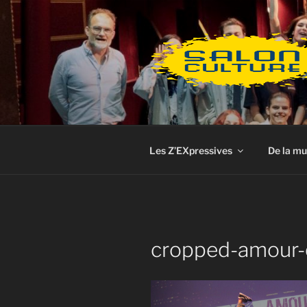
Aller
au
contenu
principal
Les Z’EXpressives
De la mu
cropped-amour-c