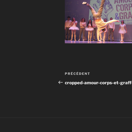
Navigation
Article
PRÉCÉDENT
de
précédent
cropped-amour-corps-et-graff
l’article