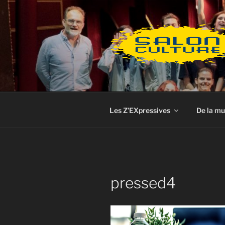
Aller
au
contenu
principal
Les Z’EXpressives
De la mu
pressed4