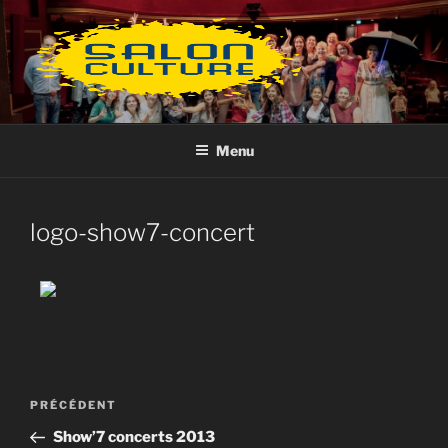
Aller
au
contenu
principal
Menu
logo-show7-concert
Navigation
Article
PRÉCÉDENT
de
précédent
Show’7 concerts 2013