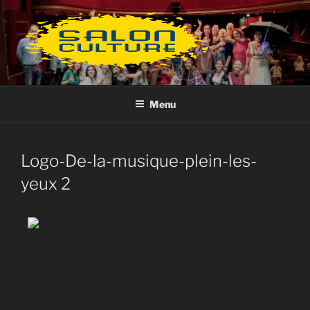
Aller
au
contenu
principal
Menu
Logo-De-la-musique-plein-les-
yeux 2