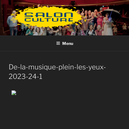
Aller
au
contenu
principal
Menu
De-la-musique-plein-les-yeux-
2023-24-1