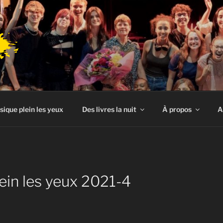
sique plein les yeux
Des livres la nuit
À propos
A
ein les yeux 2021-4