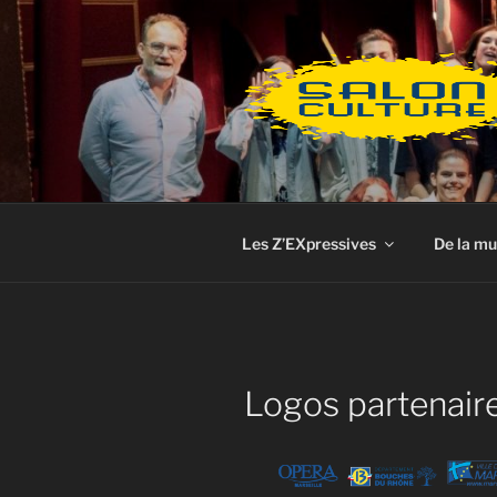
Aller
au
contenu
principal
Les Z’EXpressives
De la mu
Logos partenair