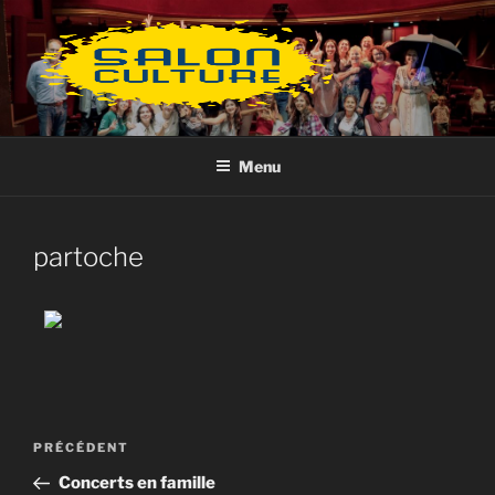
Aller
au
contenu
principal
Menu
partoche
Navigation
Article
PRÉCÉDENT
de
précédent
Concerts en famille