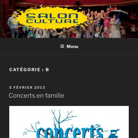
Aller
au
contenu
principal
Menu
CATÉGORIE :
B
PUBLIÉ
5 FÉVRIER 2013
LE
Concerts en famille