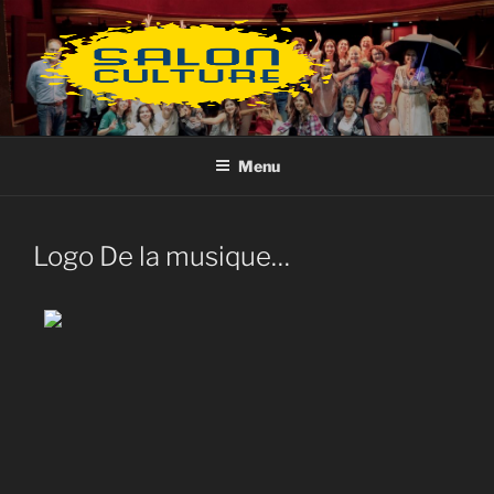
Aller
au
contenu
principal
Menu
Logo De la musique…