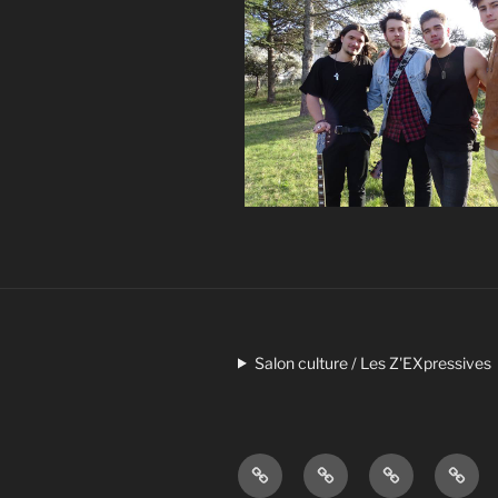
Salon culture / Les Z'EXpressives
Les
De
Des
À
Z’EXpressives
la
livres
propo