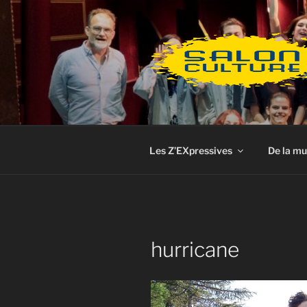
Aller
au
contenu
principal
Les Z’EXpressives
De la mu
hurricane