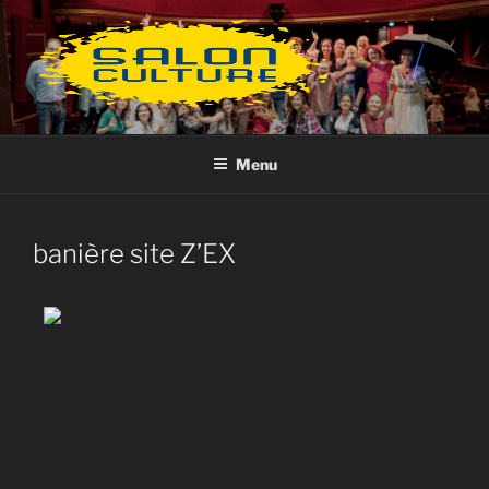
Aller
au
contenu
principal
Menu
banière site Z’EX