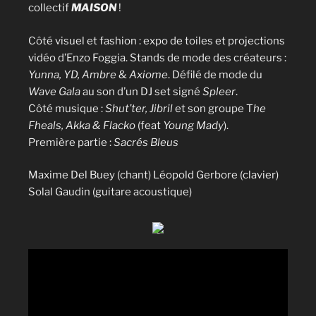
collectif
MAISON
!
Côté visuel et fashion : expo de toiles et projections
vidéo d’Enzo Foggia. Stands de mode des créateurs :
Yunna, YD, Ambre
&
Axiome
. Défilé de mode du
Wave Gala
au son d’un DJ set signé
Spleer
.
Côté musique :
Shut’ter, Jibril
et son groupe T
he
Fheals, Akka & Flacko
(feat
Young Mady
).
Première partie :
Sacrés Bleus
Maxime Del Buey (chant) Léopold Gerbore (clavier)
Solal Gaudin (guitare acoustique)