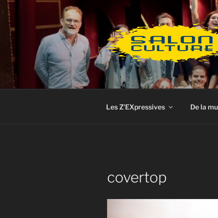
Aller
au
contenu
principal
Les Z’EXpressives
De la mu
covertop