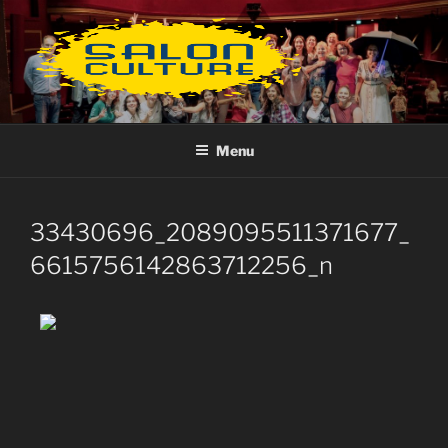
Aller
au
contenu
principal
Menu
33430696_2089095511371677_
6615756142863712256_n